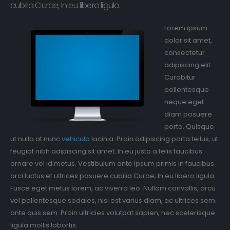
cubilia Curae; In eu libero ligula.
Lorem ipsum
dolor sit amet,
consectetur
adipiscing elit.
Curabitur
pellentesque
neque eget
diam posuere
porta. Quisque
ut nulla at nunc
vehicula
lacinia. Proin adipiscing porta tellus, ut
feugiat nibh adipiscing sit amet. In eu justo a felis faucibus
ornare vel id metus. Vestibulum ante ipsum primis in faucibus
orci luctus et ultrices posuere cubilia Curae; In eu libero ligula.
Fusce eget metus lorem, ac viverra leo. Nullam convallis, arcu
vel pellentesque sodales, nisi est varius diam, ac ultrices sem
ante quis sem. Proin ultricies volutpat sapien, nec scelerisque
ligula mollis lobortis.