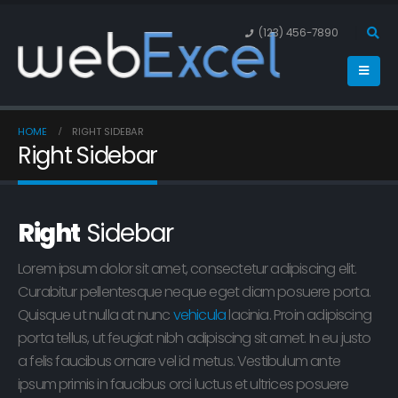
(123) 456-7890
HOME
RIGHT SIDEBAR
Right Sidebar
Right
Sidebar
Lorem ipsum dolor sit amet, consectetur adipiscing elit.
Curabitur pellentesque neque eget diam posuere porta.
Quisque ut nulla at nunc
vehicula
lacinia. Proin adipiscing
porta tellus, ut feugiat nibh adipiscing sit amet. In eu justo
a felis faucibus ornare vel id metus. Vestibulum ante
ipsum primis in faucibus orci luctus et ultrices posuere