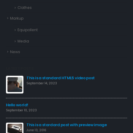
Clothes
Markup
Equipollent
Media
News
LATEST POSTS
This is a standard HTML5 video post
September 14, 2023
Hello world!
September 10, 2023
This is a stardard post with preview image
June 13, 2016