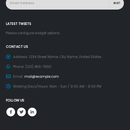
LATEST TWEETS
Please configure widget options.
CONTACT US
Address:
1234 Street Name, City Name, United States
Phone:
(123) 456-7890
Email:
mail@example.com
Working Days/Hours:
Mon - Sun / 9:00 AM - 8:00 PM
FOLLOW US