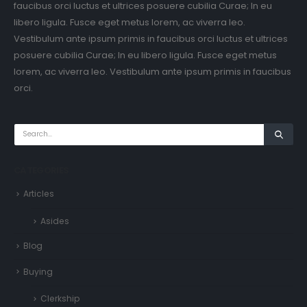
faucibus orci luctus et ultrices posuere cubilia Curae; In eu
libero ligula. Fusce eget metus lorem, ac viverra leo.
Vestibulum ante ipsum primis in faucibus orci luctus et ultrices
posuere cubilia Curae; In eu libero ligula. Fusce eget metus
lorem, ac viverra leo. Vestibulum ante ipsum primis in faucibus
orci.
CATEGORIES
Articles
Asides
Blog
Buying
Clerkship